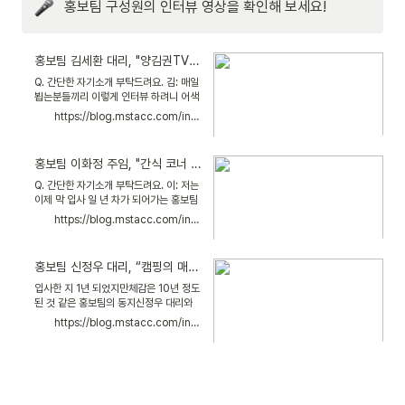
홍보팀 구성원의 인터뷰 영상을 확인해 보세요!
홍보팀 김세환 대리, "양김권TV가 재밌는건 다 내 덕" - 마일스톤 블로그 : Milelog
Q. 간단한 자기소개 부탁드려요. 김: 매일
뵙는분들끼리 이렇게 인터뷰 하려니 어색
하네요 (웃음) 저는 20년 7월부터 마일
https://blog.mstacc.com/inside/interview/2700
스톤에서 일하고 있는 홍보팀 김세환입니
다. Q. 어떻게 마일스톤에 합류하게 되었
는지 궁금하네요. 김: 제가 정확하게 기억
홍보팀 이화정 주임, "간식 코너 정리가 제일 좋아." - 마일스톤 블로그 : Milelog
나는게 20년 2월에 호기롭게
Q. 간단한 자기소개 부탁드려요. 이: 저는
이제 막 입사 일 년 차가 되어가는 홍보팀
의 디자이너 이화정입니다. Q. 어떻게 마
https://blog.mstacc.com/inside/interview/2735
일스톤에 합류하게 되었는지 궁금하네요.
이: 저는 말레이시아에서 학교를 졸업하
고 2년간 직장을 다니다가 21년 1월에 코
홍보팀 신정우 대리, “캠핑의 매력은 숯불 고기와 볶음밥이에요” - 마일스톤 블로그 : Milelog
로나로 인해 귀국했어요.
입사한 지 1년 되었지만체감은 10년 정도
된 것 같은 홍보팀의 동지신정우 대리와
인터뷰를 진행했다. Q. 안녕하세요, 대리
https://blog.mstacc.com/inside/interview/6205
님! 자기소개 부탁드려요! (신정우 이하
신) 안녕하세요, 저는 마일스톤 홍보팀에
서 영상을 담당하고 있는 신정우 대리입
니다.